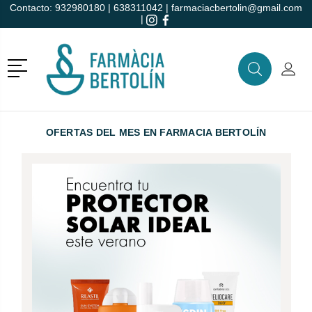
Contacto:
932980180
|
638311042
|
farmaciacbertolin@gmail.com
|
r
Menú
Buscar
Mi C
Buscar
OFERTAS DEL MES
EN FARMACIA BERTOLÍN