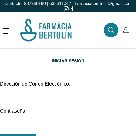
Contacto:
932980180
|
638311042
|
farmaciacbertolin@gmail.com
|
r
Menú
Buscar
Mi C
Buscar
INICIAR SESIÓN
Dirección de Correo Electrónico:
Contraseña: